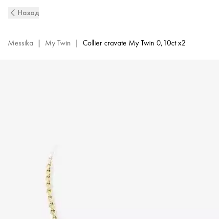
Yellow
Назад
Gold
Diamond
Tie
Messika
|
My Twin
|
Collier cravate My Twin 0,10ct x2
Necklace
0,10ct
My
Twin
|
Messika
06693-
YG