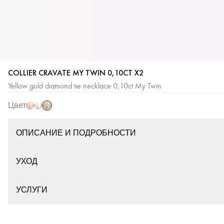
COLLIER CRAVATE MY TWIN 0,10CT X2
Желтое
Розовое
Белое
Yellow gold diamond tie necklace 0,10ct My Twin
золото
золото
золото
Цвет
ОПИСАНИЕ И ПОДРОБНОСТИ
УХОД
УСЛУГИ