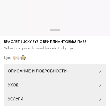
Желтое
Розовое
Белое
БРАСЛЕТ LUCKY EYE С БРИЛЛИАНТОВЫМ ПАВЕ
золото
золото
золото
Yellow gold pavé diamond bracelet Lucky Eye
Цвет
ОПИСАНИЕ И ПОДРОБНОСТИ
УХОД
УСЛУГИ