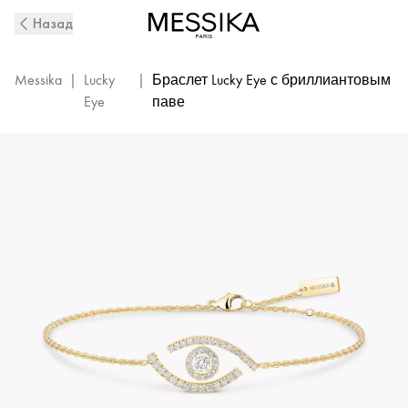
Yellow
Назад
Gold
Pavé
Diamond
Messika
|
Lucky
|
Браслет Lucky Eye с бриллиантовым
Bracelet
Eye
паве
Lucky
Eye|
Messika
10035-
YG