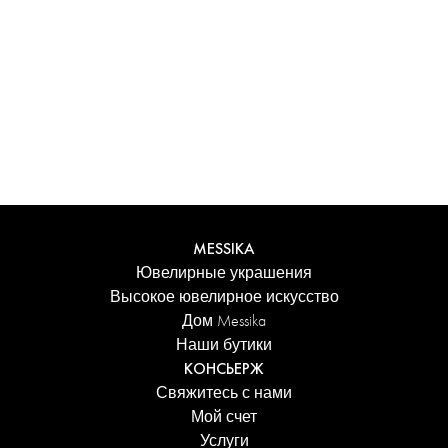
Испытайте уникальные ощущения с
персонализированным футляром Messika. Каждое
изделие, заказанное онлайн, аккуратно представлено в
сияющем футляре, защищенном элегантной коробкой,
и сопровождается фирменным пакетом Дома.
Добавьте персональное сообщение к заказу для еще
более трогательного акцента.
ПОДРОБНЕЕ
MESSIKA
Ювелирные украшения
Высокое ювелирное искусство
Дом Messika
Наши бутики
КОНСЬЕРЖ
Свяжитесь с нами
Мой счет
Услуги