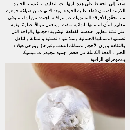
سعيًا إلى الحفاظ على هذه المهارات التقليدية، اكتسبنا الخبرة
اللازمة لضمان قطع عالية الجودة. وبعد الانتهاء من صياغة جوهرة
ما، تتحقّق الأفرقة المسؤولة عن مراقبة الجودة من أنها تستوفي
معاييرنا وأن لمساتها النهائية متقنة. ويتبعون ميثاقًا صارمًا يقوم
على ثلاثة معايير: هندسة القطعة البشرية (حجمها والراحة التي
تضمنها) وسماتها الجمالية وسلامتها (الصلابة والمتانة والتآكل
والتقادم ووزن الأحجار وسبائك الذهب وغيرها). ويتوخى هؤلاء
الخبراء الدقة الكاملة في فحص جميع مجوهرات ميسيكا
ومجوهراتها الراقية.