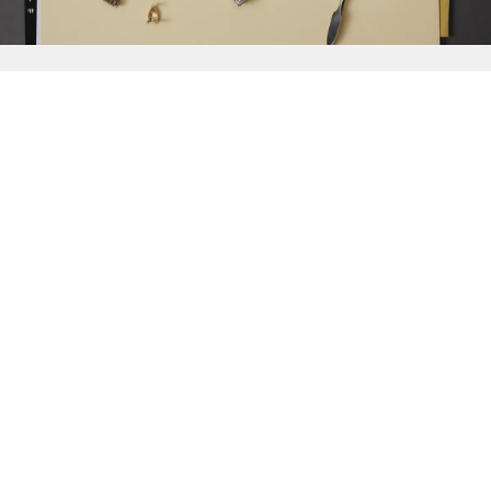
{{
Discover
}}