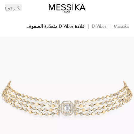
قلادة
رجوع
D-
Vibes
من
Messika
|
D-Vibes
|
قلادة D-Vibes متعدّدة الصفوف
الماس
والذهب
الأصفر
|
ميسيكا
12434-
YG