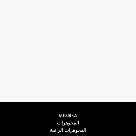
33 1 78 42 12 32
conciergerie@messikagroup.com
MESSIKA
المجوهرات
المجوهرات الراقية