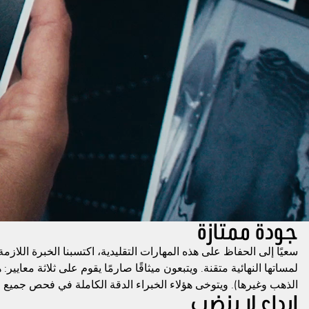
جودة ممتازة
سعيًا إلى الحفاظ على هذه المهارات التقليدية، اكتسبنا الخبرة اللاز
لمساتها النهائية متقنة. ويتبعون ميثاقًا صارمًا يقوم على ثلاثة معايي
الذهب وغيرها). ويتوخى هؤلاء الخبراء الدقة الكاملة في فحص جميع 
إبداع لا ينضب