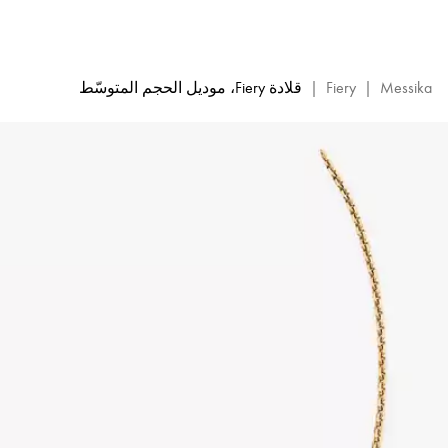
قلادة
Fiery
الماسية
من
Messika
|
Fiery
|
قلادة Fiery، موديل الحجم المتوسّط
الذهب
الأصفر
|
ميسيكا
13239-
YG