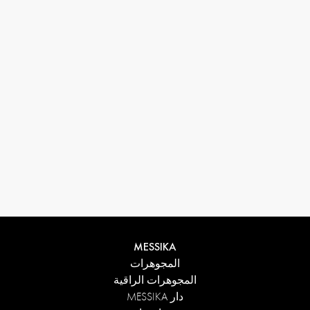
33 1 78 42 12 32
conciergerie@messikagroup.com
MESSIKA
المجوهرات
المجوهرات الراقية
دار MESSIKA