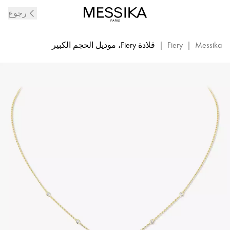
قلادة
رجوع
Fiery
الماسية
من
Messika
|
Fiery
|
قلادة Fiery، موديل الحجم الكبير
الذهب
الأصفر
|
ميسيكا
14266-
ذهب
أصفر