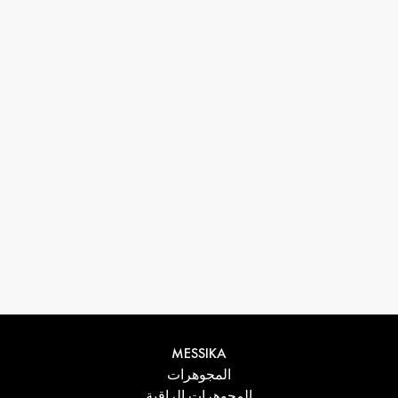
33 1 78 42 12 32
conciergerie@messikagroup.com
MESSIKA
المجوهرات
المجوهرات الراقية