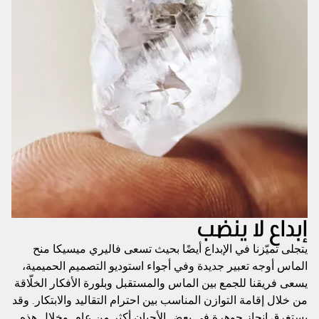
إبداع لا ينضب
يتجلى تميّزنا في الإبداع أيضًا بحيث تسعى فاليري ميسيكا منح
الماس أوجه تعبير جديدة وفي أجواء استوديو التصميم الحميمية،
يسعى فريقنا للجمع بين الماس والمستقبل وبلورة الأفكار الخلّاقة
من خلال إقامة التوازن المناسب بين احترام التقاليد والابتكار. وقد
يستغرق إنجاز جوهرة في بعض الأحيان أكثر من عام. وخلال هذه