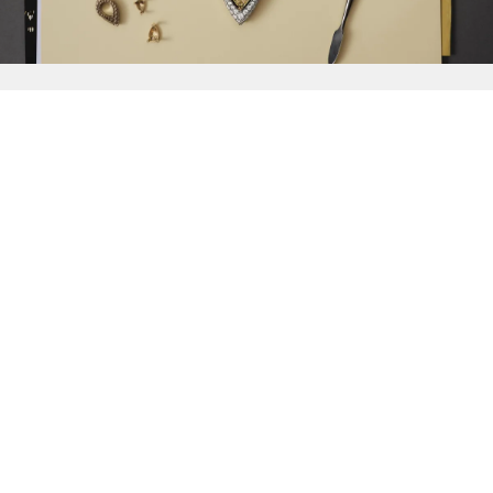
{{
Discover
}}