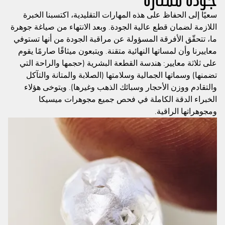
جودة ممتازة
سعيًا إلى الحفاظ على هذه المهارات التقليدية، اكتسبنا الخبرة
اللازمة لضمان قطع عالية الجودة. وبعد الانتهاء من صياغة جوهرة
ما، تتحقّق الأفرقة المسؤولة عن مراقبة الجودة من أنها تستوفي
معاييرنا وأن لمساتها النهائية متقنة. ويتبعون ميثاقًا صارمًا يقوم
على ثلاثة معايير: هندسة القطعة البشرية (حجمها والراحة التي
تضمنها) وسماتها الجمالية وسلامتها (الصلابة والمتانة والتآكل
والتقادم ووزن الأحجار وسبائك الذهب وغيرها). ويتوخى هؤلاء
الخبراء الدقة الكاملة في فحص جميع مجوهرات ميسيكا
ومجوهراتها الراقية.