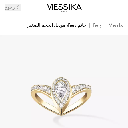
خاتم
رجوع
Fiery
الماسي
من
Messika
|
Fiery
|
خاتم Fiery، موديل الحجم الصغير
الذهب
الأصفر
|
ميسيكا
12086-
YG