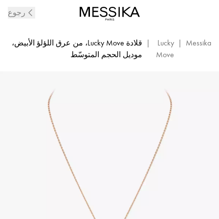
قلادة
رجوع
Lucky
Move
موديل
Messika
|
Lucky
|
قلادة Lucky Move، من عرق اللؤلؤ الأبيض،
متوسّط
Move
موديل الحجم المتوسّط
من
عرق
اللؤلؤ
الأبيض
والذهب
الوردي
والماس
|
Messika
10834-
PG