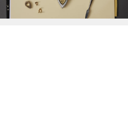
{{
Discover
}}