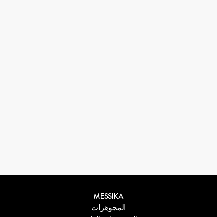
33 1 78 42 12 32
conciergerie@messikagroup.com
MESSIKA
المجوهرات