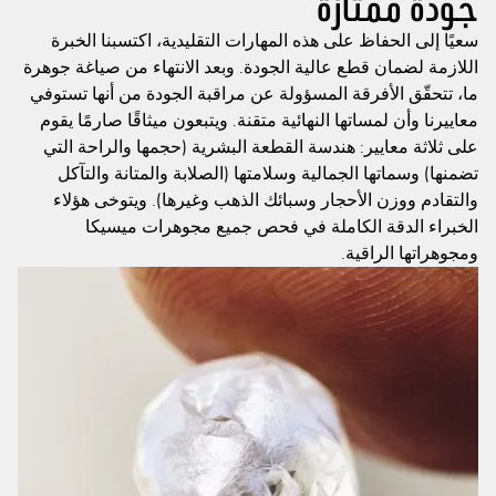
جودة ممتازة
سعيًا إلى الحفاظ على هذه المهارات التقليدية، اكتسبنا الخبرة
اللازمة لضمان قطع عالية الجودة. وبعد الانتهاء من صياغة جوهرة
ما، تتحقّق الأفرقة المسؤولة عن مراقبة الجودة من أنها تستوفي
معاييرنا وأن لمساتها النهائية متقنة. ويتبعون ميثاقًا صارمًا يقوم
على ثلاثة معايير: هندسة القطعة البشرية (حجمها والراحة التي
تضمنها) وسماتها الجمالية وسلامتها (الصلابة والمتانة والتآكل
والتقادم ووزن الأحجار وسبائك الذهب وغيرها). ويتوخى هؤلاء
الخبراء الدقة الكاملة في فحص جميع مجوهرات ميسيكا
ومجوهراتها الراقية.