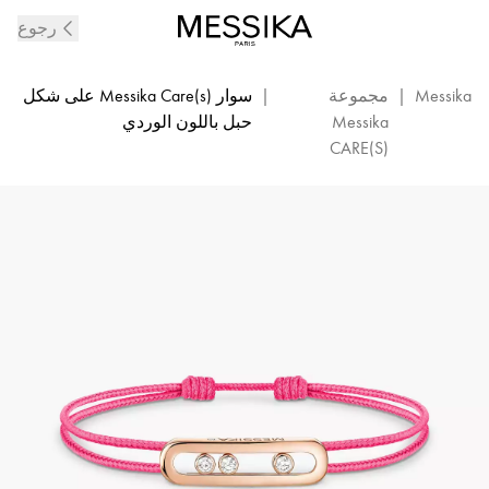
سوار
رجوع
MESSIKA
CARE(s)
برباط
Messika
|
مجموعة
|
سوار Messika Care(s) على شكل
وردي
Messika
حبل باللون الوردي
اللون
CARE(S)
من
الذهب
الوردي
والماس
|
ميسيكا
14658-
ذهب
وردي