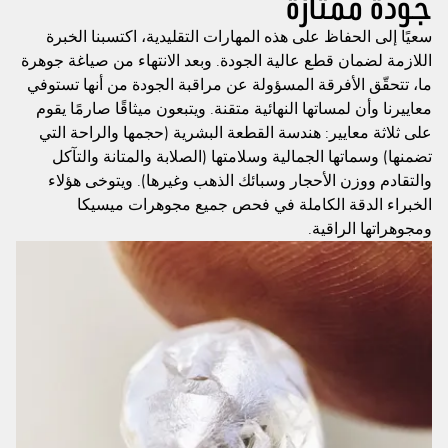
جودة ممتازة
سعيًا إلى الحفاظ على هذه المهارات التقليدية، اكتسبنا الخبرة
اللازمة لضمان قطع عالية الجودة. وبعد الانتهاء من صياغة جوهرة
ما، تتحقّق الأفرقة المسؤولة عن مراقبة الجودة من أنها تستوفي
معاييرنا وأن لمساتها النهائية متقنة. ويتبعون ميثاقًا صارمًا يقوم
على ثلاثة معايير: هندسة القطعة البشرية (حجمها والراحة التي
تضمنها) وسماتها الجمالية وسلامتها (الصلابة والمتانة والتآكل
والتقادم ووزن الأحجار وسبائك الذهب وغيرها). ويتوخى هؤلاء
الخبراء الدقة الكاملة في فحص جميع مجوهرات ميسيكا
ومجوهراتها الراقية.