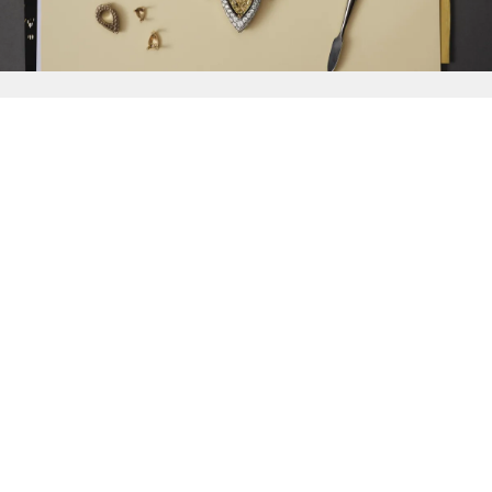
{{
Discover
}}