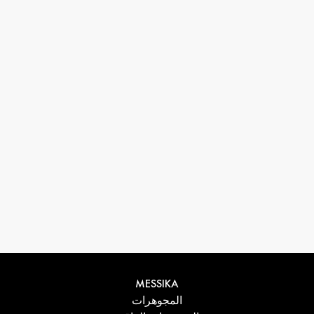
33 1 78 42 12 32
conciergerie@messikagroup.com
MESSIKA
المجوهرات