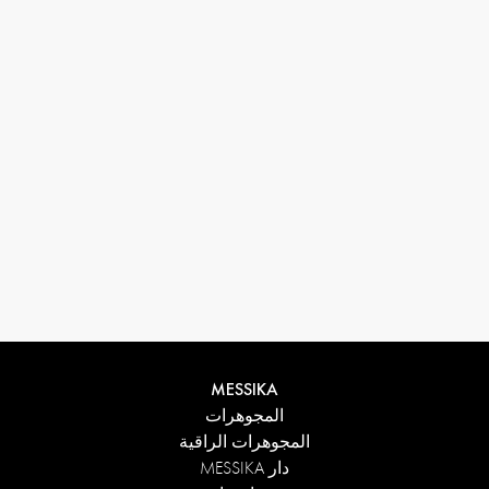
33 1 78 42 12 32
conciergerie@messikagroup.com
MESSIKA
المجوهرات
المجوهرات الراقية
دار MESSIKA