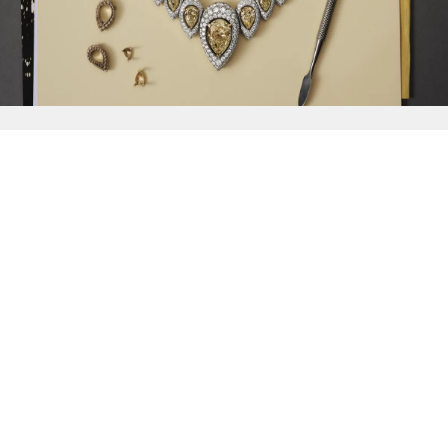
{{
Discover
}}