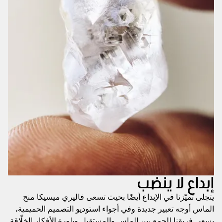
إبداع لا ينضب
يتجلى تميّزنا في الإبداع أيضًا بحيث تسعى فاليري ميسيكا منح
الماس أوجه تعبير جديدة وفي أجواء استوديو التصميم الحميمية،
يسعى فريقنا للجمع بين الماس والمستقبل وبلورة الأفكار الخلّاقة