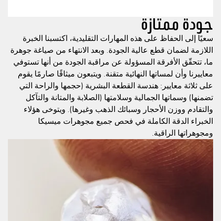
جودة ممتازة
سعيًا إلى الحفاظ على هذه المهارات التقليدية، اكتسبنا الخبرة
اللازمة لضمان قطع عالية الجودة. وبعد الانتهاء من صياغة جوهرة
ما، تتحقّق الأفرقة المسؤولة عن مراقبة الجودة من أنها تستوفي
معاييرنا وأن لمساتها النهائية متقنة. ويتبعون ميثاقًا صارمًا يقوم
على ثلاثة معايير: هندسة القطعة البشرية (حجمها والراحة التي
تضمنها) وسماتها الجمالية وسلامتها (الصلابة والمتانة والتآكل
والتقادم ووزن الأحجار وسبائك الذهب وغيرها). ويتوخى هؤلاء
الخبراء الدقة الكاملة في فحص جميع مجوهرات ميسيكا
ومجوهراتها الراقية.