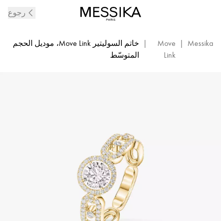
خاتم
رجوع
السوليتير
الماسي
Move
Messika
|
Move
|
خاتم السوليتير Move Link، موديل الحجم
Link
Link
المتوسّط
من
الذهب
الأصفر
|
ميسيكا
13748-
ذهب
أصفر