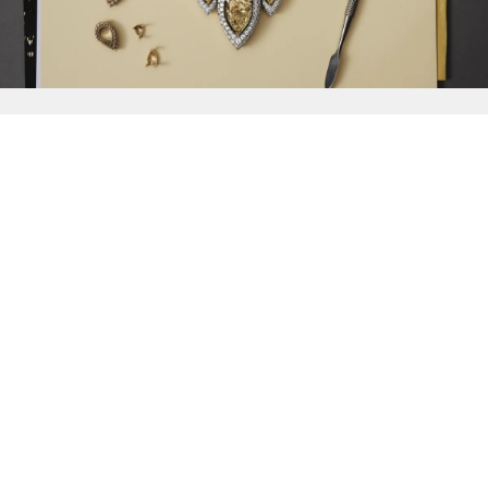
{{
Discover
}}