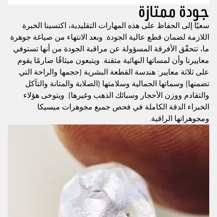
جودة ممتازة
سعيًا إلى الحفاظ على هذه المهارات التقليدية، اكتسبنا الخبرة
اللازمة لضمان قطع عالية الجودة. وبعد الانتهاء من صياغة جوهرة
ما، تتحقّق الأفرقة المسؤولة عن مراقبة الجودة من أنها تستوفي
معاييرنا وأن لمساتها النهائية متقنة. ويتبعون ميثاقًا صارمًا يقوم
على ثلاثة معايير: هندسة القطعة البشرية (حجمها والراحة التي
تضمنها) وسماتها الجمالية وسلامتها (الصلابة والمتانة والتآكل
والتقادم ووزن الأحجار وسبائك الذهب وغيرها). ويتوخى هؤلاء
الخبراء الدقة الكاملة في فحص جميع مجوهرات ميسيكا
ومجوهراتها الراقية.