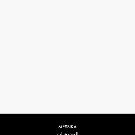
33 1 78 42 12 32
conciergerie@messikagroup.com
MESSIKA
المجوهرات