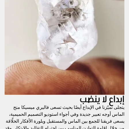
إبداع لا ينضب
يتجلى تميّزنا في الإبداع أيضًا بحيث تسعى فاليري ميسيكا منح
الماس أوجه تعبير جديدة وفي أجواء استوديو التصميم الحميمية،
يسعى فريقنا للجمع بين الماس والمستقبل وبلورة الأفكار الخلّاقة
من خلال إقامة التوازن المناسب بين احترام التقاليد والابتكار. وقد