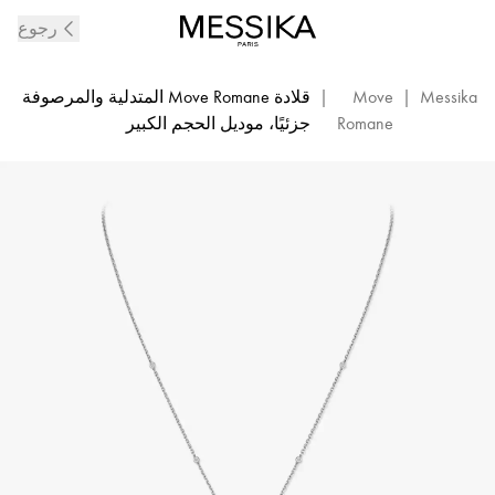
قلادة
رجوع
طويلة
Move
Romane
Messika
|
Move
|
قلادة Move Romane المتدلية والمرصوفة
من
Romane
جزئيًا، موديل الحجم الكبير
الماس
والذهب
الأبيض
|
Messika
11169-
WG