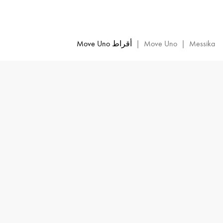
أقراط
Move
Uno
من
Messika
|
Move Uno
|
أقراط Move Uno
الذهب
الوردي
والماس
|
Messika
12182-
PG