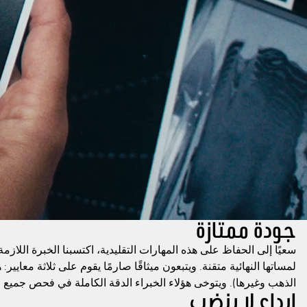
جودة ممتازة
سعيًا إلى الحفاظ على هذه المهارات التقليدية، اكتسبنا الخبرة اللاز
لمساتها النهائية متقنة. ويتبعون ميثاقًا صارمًا يقوم على ثلاثة معايي
الذهب وغيرها). ويتوخى هؤلاء الخبراء الدقة الكاملة في فحص جميع 
إبداع لا ينضب