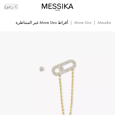
أقراط
رجوع
Move
Uno
من
Messika
|
Move Uno
|
أقراط Move Uno غير المتناظرة
الذهب
الأصفر
والماس
|
ميسيكا
12146-
YG