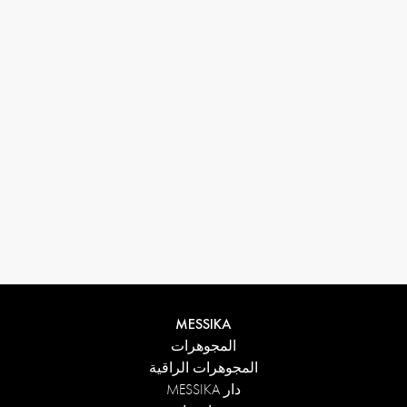
33 1 78 42 12 32
conciergerie@messikagroup.com
MESSIKA
المجوهرات
المجوهرات الراقية
دار MESSIKA