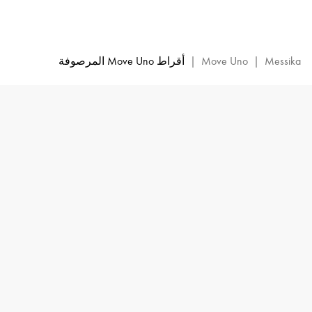
أقراط
Move
Uno
من
Messika
|
Move Uno
|
أقراط Move Uno المرصوفة
الذهب
الأبيض
المرصع
بالماس
|
Messika
12183-
WG