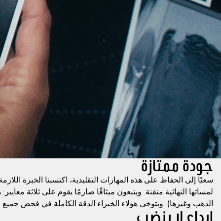
جودة ممتازة
سعيًا إلى الحفاظ على هذه المهارات التقليدية، اكتسبنا الخبرة اللاز
لمساتها النهائية متقنة. ويتبعون ميثاقًا صارمًا يقوم على ثلاثة معايي
الذهب وغيرها). ويتوخى هؤلاء الخبراء الدقة الكاملة في فحص جميع 
إبداع لا ينضب