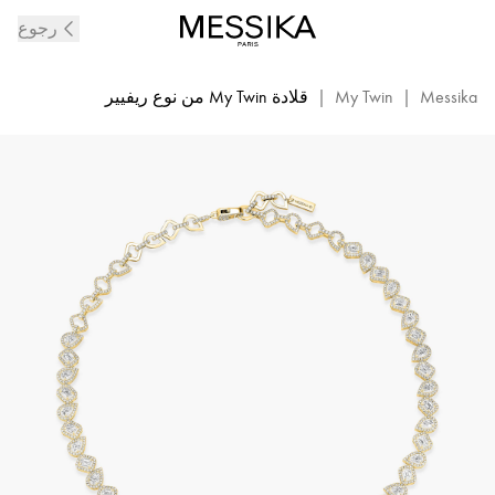
قلادة
رجوع
My
Twin
rivière
Messika
|
My Twin
|
قلادة My Twin من نوع ريفيير
من
الماس
والذهب
الأصفر
|
ميسيكا
13677-
ذهب
أصفر