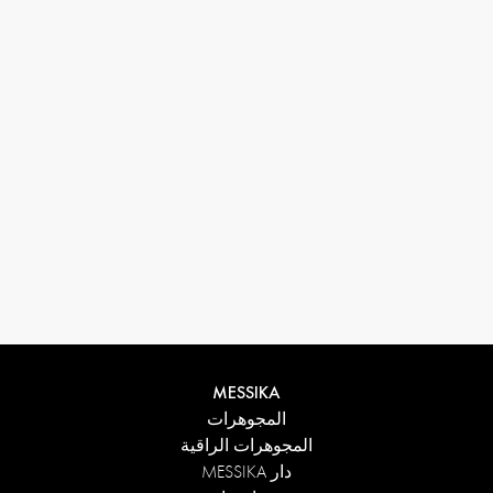
33 1 78 42 12 32
conciergerie@messikagroup.com
MESSIKA
المجوهرات
المجوهرات الراقية
دار MESSIKA