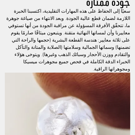
جودة ممتازة
سعيًا إلى الحفاظ على هذه المهارات التقليدية، اكتسبنا الخبرة
اللازمة لضمان قطع عالية الجودة. وبعد الانتهاء من صياغة جوهرة
ما، تتحقّق الأفرقة المسؤولة عن مراقبة الجودة من أنها تستوفي
معاييرنا وأن لمساتها النهائية متقنة. ويتبعون ميثاقًا صارمًا يقوم
على ثلاثة معايير: هندسة القطعة البشرية (حجمها والراحة التي
تضمنها) وسماتها الجمالية وسلامتها (الصلابة والمتانة والتآكل
والتقادم ووزن الأحجار وسبائك الذهب وغيرها). ويتوخى هؤلاء
الخبراء الدقة الكاملة في فحص جميع مجوهرات ميسيكا
ومجوهراتها الراقية.