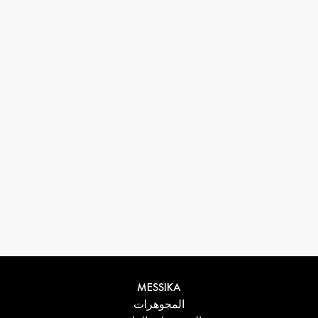
33 1 78 42 12 32
conciergerie@messikagroup.com
MESSIKA
المجوهرات