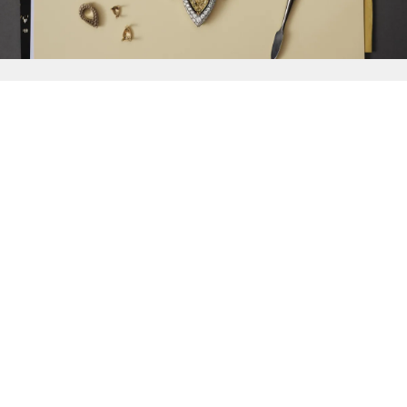
{{
Discover
}}