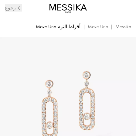
أقراط
رجوع
متدلية
من
الألماس
Messika
|
Move Uno
|
أقراط النوم Move Uno
المرصع
والذهب
الوردي
Move
Uno|
Messika
05631-
PG