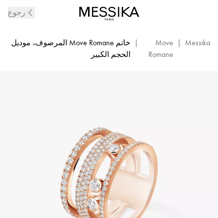
خاتم
رجوع
ألماس
مرصع
والذهب
Messika
|
Move
|
خاتم Move Romane المرصوف، موديل
الوردي
Romane
الحجم الكبير
Move
Romane
|
Messika
07205-
PG