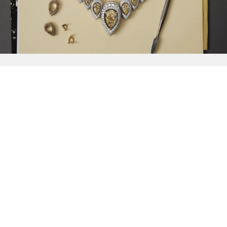
{{
Discover
}}