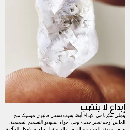
إبداع لا ينضب
يتجلى تميّزنا في الإبداع أيضًا بحيث تسعى فاليري ميسيكا منح
الماس أوجه تعبير جديدة وفي أجواء استوديو التصميم الحميمية،
يسعى فريقنا للجمع بين الماس والمستقبل وبلورة الأفكار الخلّاقة