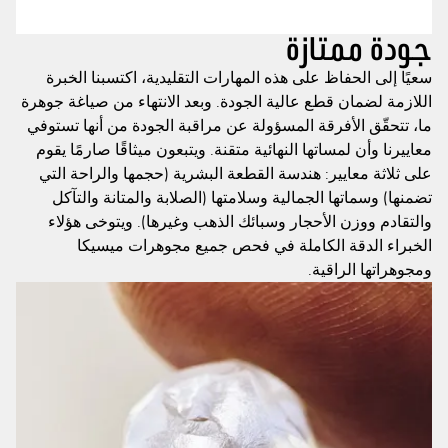
جودة ممتازة
سعيًا إلى الحفاظ على هذه المهارات التقليدية، اكتسبنا الخبرة
اللازمة لضمان قطع عالية الجودة. وبعد الانتهاء من صياغة جوهرة
ما، تتحقّق الأفرقة المسؤولة عن مراقبة الجودة من أنها تستوفي
معاييرنا وأن لمساتها النهائية متقنة. ويتبعون ميثاقًا صارمًا يقوم
على ثلاثة معايير: هندسة القطعة البشرية (حجمها والراحة التي
تضمنها) وسماتها الجمالية وسلامتها (الصلابة والمتانة والتآكل
والتقادم ووزن الأحجار وسبائك الذهب وغيرها). ويتوخى هؤلاء
الخبراء الدقة الكاملة في فحص جميع مجوهرات ميسيكا
ومجوهراتها الراقية.