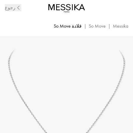
قلادة
رجوع
So
Move
الماسية
Messika
|
So Move
|
قلادة So Move
من
الذهب
الأبيض
|
ميسيكا
12944-
WG