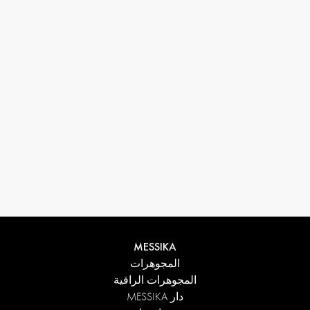
33 1 78 42 12 32
conciergerie@messikagroup.com
MESSIKA
المجوهرات
المجوهرات الراقية
دار MESSIKA