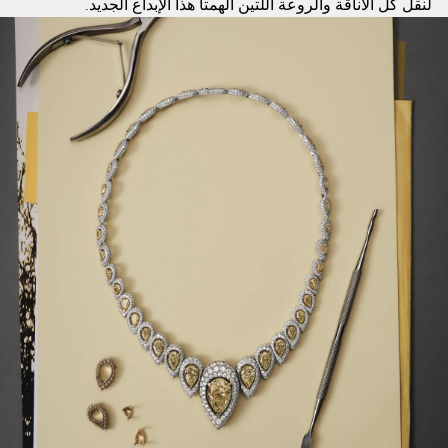
لنقل كل الأناقة والروعة اللتين ألهمتا هذا الإبداع الجديد.