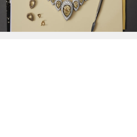
{{
Discover
}}