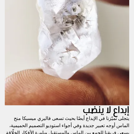
إبداع لا ينضب
يتجلى تميّزنا في الإبداع أيضًا بحيث تسعى فاليري ميسيكا منح
الماس أوجه تعبير جديدة وفي أجواء استوديو التصميم الحميمية،
يسعى فريقنا للجمع بين الماس والمستقبل وبلورة الأفكار الخلّاقة