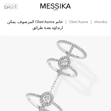
خاتم
رجوع
مزدوج
من
الألماس
Messika
|
Glam'Azone
|
خاتم Glam'Azone المرصوف، يمكن
المرصع
ارتداؤه بعدة طرائق
والذهب
الأبيض
Glam'azone
|
Messika
05671-
WG