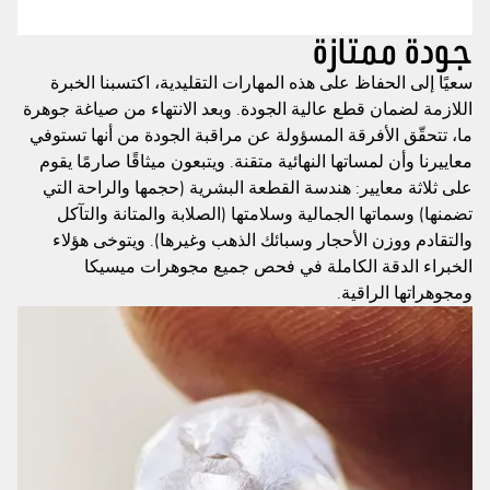
جودة ممتازة
سعيًا إلى الحفاظ على هذه المهارات التقليدية، اكتسبنا الخبرة
اللازمة لضمان قطع عالية الجودة. وبعد الانتهاء من صياغة جوهرة
ما، تتحقّق الأفرقة المسؤولة عن مراقبة الجودة من أنها تستوفي
معاييرنا وأن لمساتها النهائية متقنة. ويتبعون ميثاقًا صارمًا يقوم
على ثلاثة معايير: هندسة القطعة البشرية (حجمها والراحة التي
تضمنها) وسماتها الجمالية وسلامتها (الصلابة والمتانة والتآكل
والتقادم ووزن الأحجار وسبائك الذهب وغيرها). ويتوخى هؤلاء
الخبراء الدقة الكاملة في فحص جميع مجوهرات ميسيكا
ومجوهراتها الراقية.