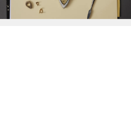
{{
Discover
}}