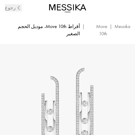
أقراط
رجوع
متدلية
من
الألماس
Messika
|
Move
|
أقراط Move 10th، موديل الحجم
والذهب
10th
الصغير
الأبيض
Move
10th
|
Messika
10811-
WG