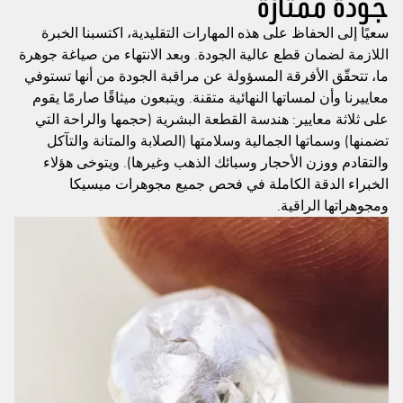
جودة ممتازة
سعيًا إلى الحفاظ على هذه المهارات التقليدية، اكتسبنا الخبرة
اللازمة لضمان قطع عالية الجودة. وبعد الانتهاء من صياغة جوهرة
ما، تتحقّق الأفرقة المسؤولة عن مراقبة الجودة من أنها تستوفي
معاييرنا وأن لمساتها النهائية متقنة. ويتبعون ميثاقًا صارمًا يقوم
على ثلاثة معايير: هندسة القطعة البشرية (حجمها والراحة التي
تضمنها) وسماتها الجمالية وسلامتها (الصلابة والمتانة والتآكل
والتقادم ووزن الأحجار وسبائك الذهب وغيرها). ويتوخى هؤلاء
الخبراء الدقة الكاملة في فحص جميع مجوهرات ميسيكا
ومجوهراتها الراقية.