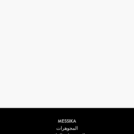
33 1 78 42 12 32
conciergerie@messikagroup.com
MESSIKA
المجوهرات