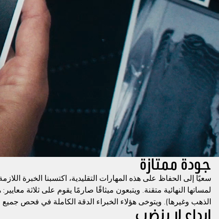
جودة ممتازة
سعيًا إلى الحفاظ على هذه المهارات التقليدية، اكتسبنا الخبرة اللاز
لمساتها النهائية متقنة. ويتبعون ميثاقًا صارمًا يقوم على ثلاثة معايي
الذهب وغيرها). ويتوخى هؤلاء الخبراء الدقة الكاملة في فحص جميع 
إبداع لا ينضب