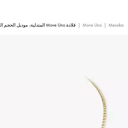
قلادة
طويلة
من
الألماس
Messika
|
Move Uno
|
قلادة Move Uno المتدلية، موديل الحجم الصغير
والذهب
الأصفر
Move
Classique
|
Messika
10111-
YG