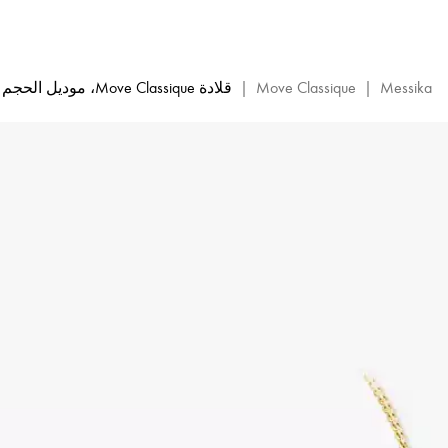
قلادة
من
الألماس
والذهب
Messika
|
Move Classique
|
قلادة Move Classique، موديل الحجم الصغير
الأصفر
Baby
Move
|
Messika
04323-
YG