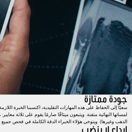
جودة ممتازة
سعيًا إلى الحفاظ على هذه المهارات التقليدية، اكتسبنا الخبرة اللاز
لمساتها النهائية متقنة. ويتبعون ميثاقًا صارمًا يقوم على ثلاثة معايي
الذهب وغيرها). ويتوخى هؤلاء الخبراء الدقة الكاملة في فحص جميع 
إبداع لا ينضب