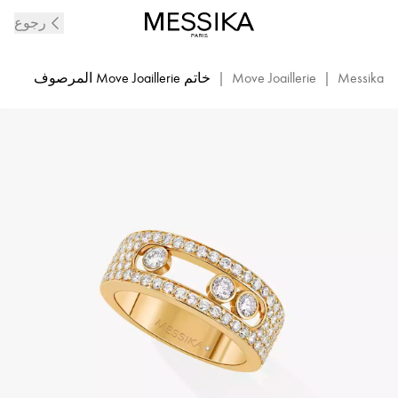
خاتم
رجوع
ألماس
مرصع
من
Messika
|
Move Joaillerie
|
خاتم Move Joaillerie المرصوف
الذهب
الأصفر
luxe
Move
|
Messika
04703-
YG