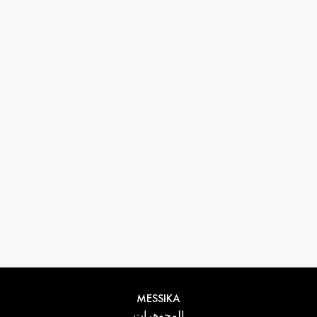
33 1 78 42 12 32
conciergerie@messikagroup.com
MESSIKA
المجوهرات