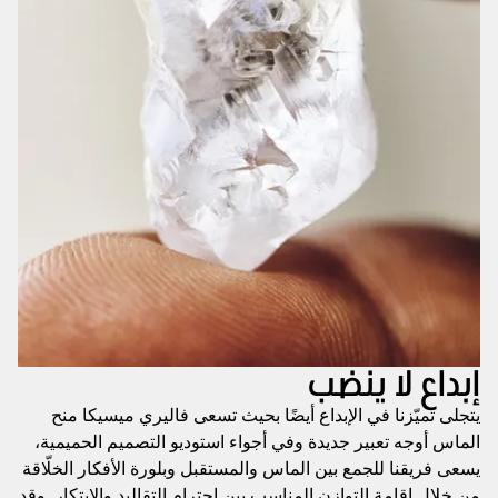
إبداع لا ينضب
يتجلى تميّزنا في الإبداع أيضًا بحيث تسعى فاليري ميسيكا منح
الماس أوجه تعبير جديدة وفي أجواء استوديو التصميم الحميمية،
يسعى فريقنا للجمع بين الماس والمستقبل وبلورة الأفكار الخلّاقة
من خلال إقامة التوازن المناسب بين احترام التقاليد والابتكار. وقد