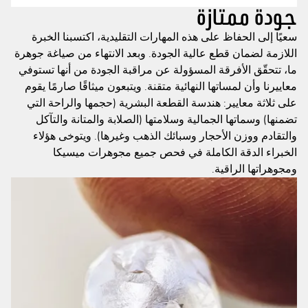
جودة ممتازة
سعيًا إلى الحفاظ على هذه المهارات التقليدية، اكتسبنا الخبرة
اللازمة لضمان قطع عالية الجودة. وبعد الانتهاء من صياغة جوهرة
ما، تتحقّق الأفرقة المسؤولة عن مراقبة الجودة من أنها تستوفي
معاييرنا وأن لمساتها النهائية متقنة. ويتبعون ميثاقًا صارمًا يقوم
على ثلاثة معايير: هندسة القطعة البشرية (حجمها والراحة التي
تضمنها) وسماتها الجمالية وسلامتها (الصلابة والمتانة والتآكل
والتقادم ووزن الأحجار وسبائك الذهب وغيرها). ويتوخى هؤلاء
الخبراء الدقة الكاملة في فحص جميع مجوهرات ميسيكا
ومجوهراتها الراقية.