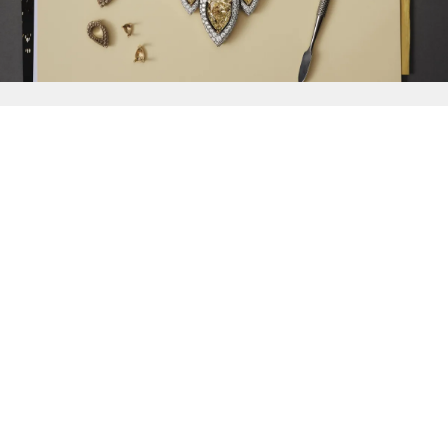
{{
Discover
}}