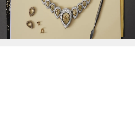
{{
Discover
}}