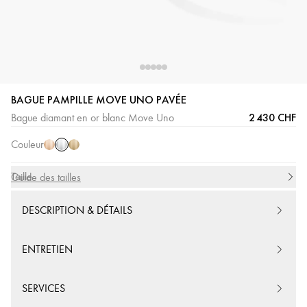
BAGUE PAMPILLE MOVE UNO PAVÉE
Or
Or
Or
2 430 CHF
Bague diamant en or blanc Move Uno
Blanc
Rose
Jaune
Couleur
Taille
Guide des tailles
DESCRIPTION & DÉTAILS
ENTRETIEN
SERVICES