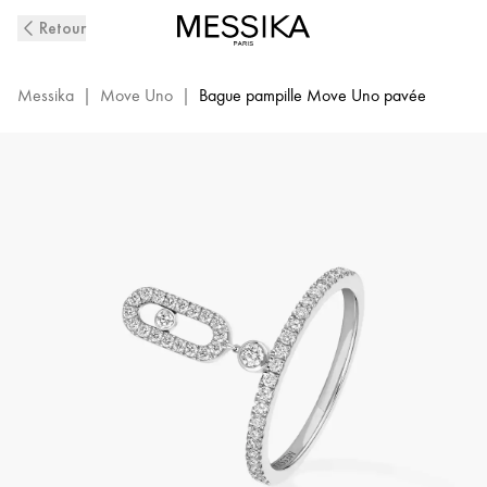
Bague
Retour
Diamant
en
Or
Messika
|
Move Uno
|
Bague pampille Move Uno pavée
Blanc
Move
Uno
|
Messika
11163-
WG