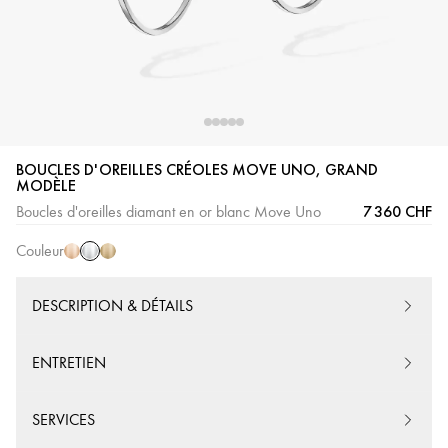
BOUCLES D'OREILLES CRÉOLES MOVE UNO, GRAND
Or
Or
Or
MODÈLE
Blanc
Rose
Jaune
7 360 CHF
Boucles d'oreilles diamant en or blanc Move Uno
Couleur
DESCRIPTION & DÉTAILS
ENTRETIEN
SERVICES