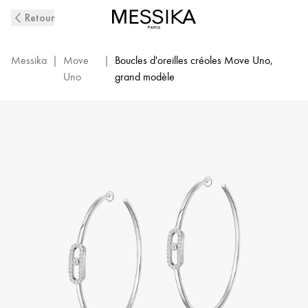
Boucles
Retour
D'Oreilles
Créoles
Diamant
Messika
|
Move
|
Boucles d'oreilles créoles Move Uno,
en
Uno
grand modèle
Or
Blanc
Move
Uno
|
Messika
12468-
WG