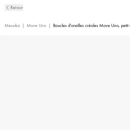
Boucles
Retour
D'Oreilles
Créoles
Diamant
Messika
|
Move Uno
|
Boucles d'oreilles créoles Move Uno, petit
en
Or
Blanc
Move
Uno
|
Messika
12485-
WG