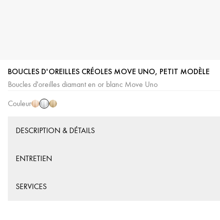
BOUCLES D'OREILLES CRÉOLES MOVE UNO, PETIT MODÈLE
Or
Or
Or
Boucles d'oreilles diamant en or blanc Move Uno
Blanc
Rose
Jaune
Couleur
DESCRIPTION & DÉTAILS
ENTRETIEN
SERVICES