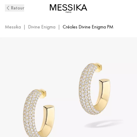
Boucles
Retour
D'Oreilles
Créoles
Diamant
Messika
|
Divine Enigma
|
Créoles Divine Enigma PM
en
Or
Jaune
Divine
Enigma
|
Messika
12590-
YG