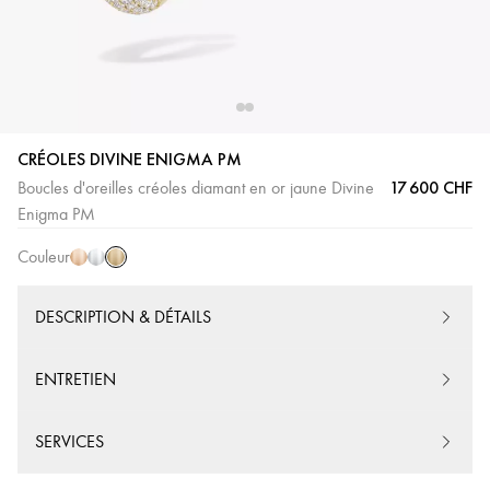
CRÉOLES DIVINE ENIGMA PM
17 600 CHF
Boucles d'oreilles créoles diamant en or jaune Divine
Or
Or
Or
Enigma PM
Jaune
Rose
Blanc
Couleur
DESCRIPTION & DÉTAILS
ENTRETIEN
SERVICES