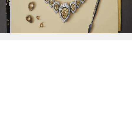
{{
Discover
}}