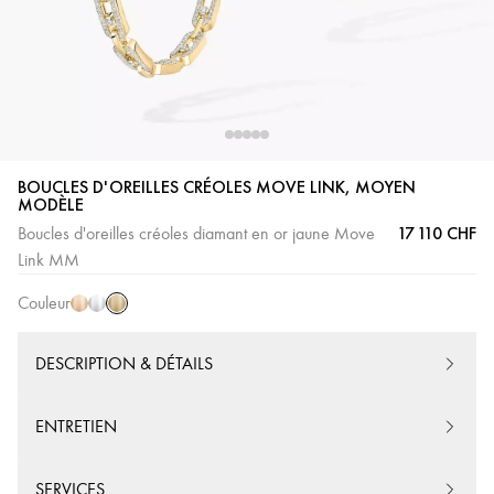
BOUCLES D'OREILLES CRÉOLES MOVE LINK, MOYEN
MODÈLE
Or
Or
Or
17 110 CHF
Boucles d'oreilles créoles diamant en or jaune Move
Jaune
Rose
Blanc
Link MM
Couleur
DESCRIPTION & DÉTAILS
ENTRETIEN
SERVICES