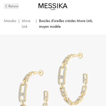
Boucles
Retour
D'Oreilles
Créoles
Diamant
Messika
|
Move
|
Boucles d'oreilles créoles Move Link,
en
Link
moyen modèle
Or
Jaune
Move
Link|
Messika
12362-
YG