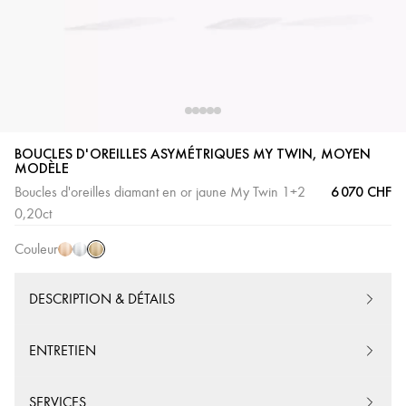
BOUCLES D'OREILLES ASYMÉTRIQUES MY TWIN, MOYEN
MODÈLE
Or
Or
Or
6 070 CHF
Boucles d'oreilles diamant en or jaune My Twin 1+2
Jaune
Rose
Blanc
0,20ct
Couleur
DESCRIPTION & DÉTAILS
ENTRETIEN
SERVICES