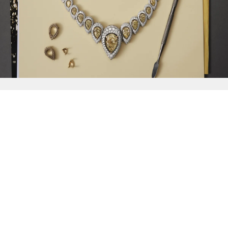
{{
Discover
}}