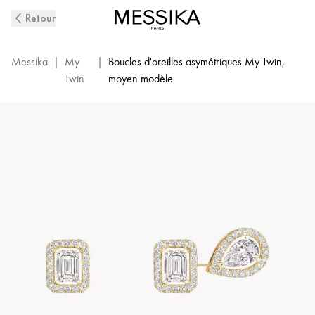
Boucles
Retour
D'Oreilles
Diamant
en
Messika
|
My
|
Boucles d'oreilles asymétriques My Twin,
Or
Twin
moyen modèle
Jaune
My
Twin
|
Messika
12886-
YG