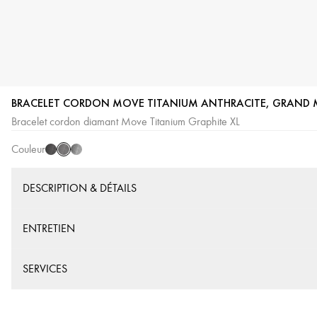
BRACELET CORDON MOVE TITANIUM ANTHRACITE, GRAND 
Titanium
Titanium
Titanium
Bracelet cordon diamant Move Titanium Graphite XL
Graphite
Black
Naturel
Couleur
DESCRIPTION & DÉTAILS
ENTRETIEN
SERVICES