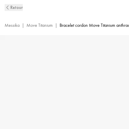
Bracelet
Retour
Cordon
Diamant
en
Messika
|
Move Titanium
|
Bracelet cordon Move Titanium anthra
Titane
Graphite
Move
Titanium
XL
|
Messika
13466-
TG