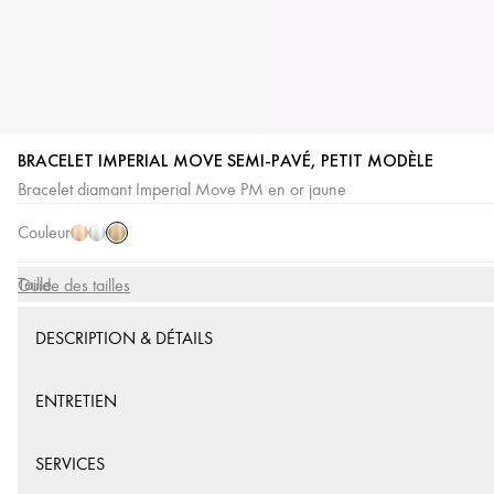
BRACELET IMPERIAL MOVE SEMI-PAVÉ, PETIT MODÈLE
Or
Or
Or
Bracelet diamant Imperial Move PM en or jaune
Jaune
Rose
Blanc
Couleur
Taille
Guide des tailles
DESCRIPTION & DÉTAILS
ENTRETIEN
SERVICES