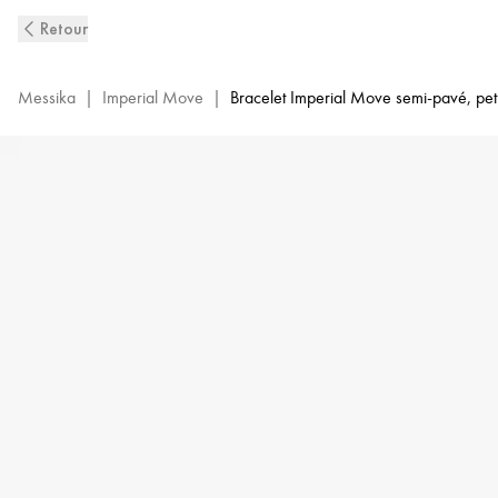
Bracelet
Retour
PM
Diamant
en
Messika
|
Imperial Move
|
Bracelet Imperial Move semi-pavé, pet
Or
Jaune
Imperial
Move
|
Messika
13911-
YG