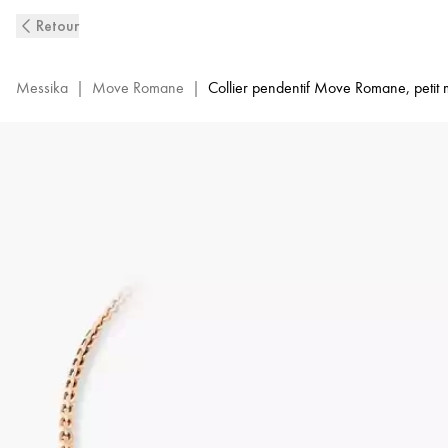
Collier
Retour
Pendentif
sur
chaîne
Messika
|
Move Romane
|
Collier pendentif Move Romane, petit
Move
Romane
Or
Rose
pour
Femme