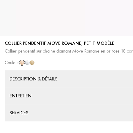
COLLIER PENDENTIF MOVE ROMANE, PETIT MODÈLE
Or
Or
Or
Collier pendentif sur chaine diamant Move Romane en or rose 18 ca
Rose
Blanc
Jaune
Couleur
DESCRIPTION & DÉTAILS
ENTRETIEN
SERVICES