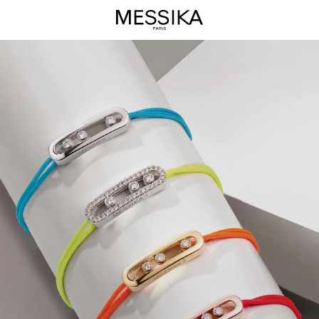
Collection
de
Joaillerie
Messika
Care(s)
-
Bijoux
de
Luxe
Messika