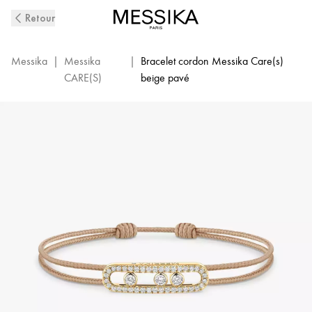
Bracelet
Retour
Cordon
Pavé
Diamant
Messika
|
Messika
|
Bracelet cordon Messika Care(s)
Beige
CARE(S)
beige pavé
en
Or
Jaune
MESSIKA
CARE(s)
|
Messika
14102-
YG