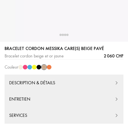
Cordon
Cordon
Cordon
Cordon
Cordon
Cordon
Cordon
BRACELET CORDON MESSIKA CARE(S) BEIGE PAVÉ
Beige
Crème
Rose
Bleu
Jaune
Noir
Orange
2 060 CHF
Bracelet cordon beige et or jaune
Couleur
DESCRIPTION & DÉTAILS
ENTRETIEN
SERVICES