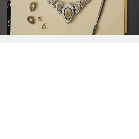
{{
Discover
}}