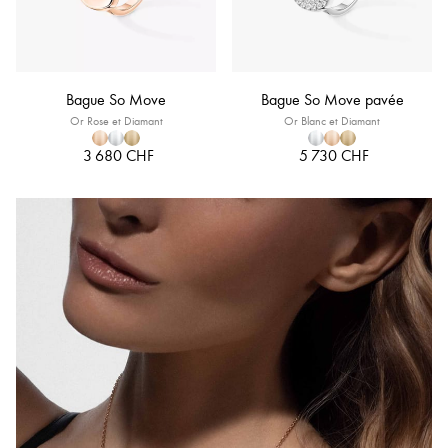
Bague So Move
Bague So Move pavée
Or Rose et Diamant
Or Blanc et Diamant
3 680 CHF
5 730 CHF