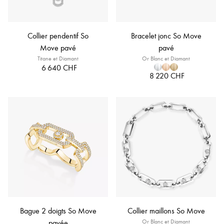
Collier pendentif So
Bracelet jonc So Move
Move pavé
pavé
Titane et Diamant
Or Blanc et Diamant
6 640 CHF
8 220 CHF
Bague 2 doigts So Move
Collier maillons So Move
pavée
Or Blanc et Diamant