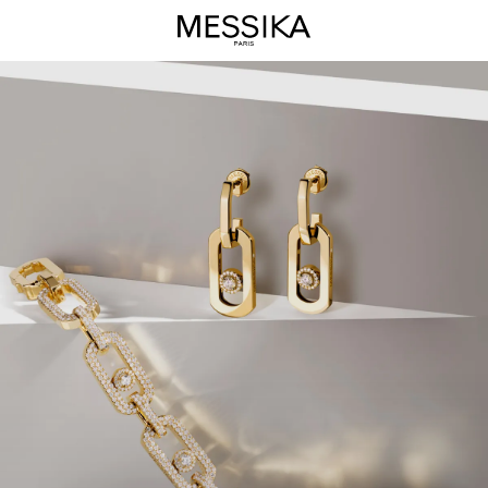
Collection
de
Joaillerie
So
Move
-
Bijoux
de
Luxe
Messika