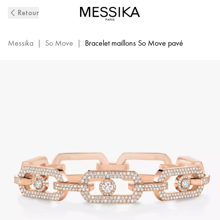
Bracelet
Retour
Diamant
Pavé
XL
Messika
|
So Move
|
Bracelet maillons So Move pavé
Or
Rose
So
Move
|
Messika
12942-
PG