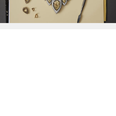
{{
Discover
}}