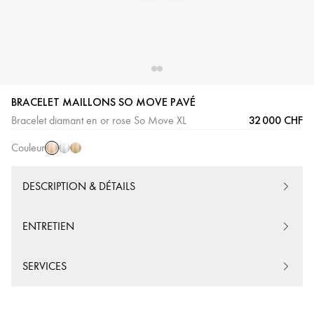
BRACELET MAILLONS SO MOVE PAVÉ
Or
Or
Or
32 000 CHF
Bracelet diamant en or rose So Move XL
Rose
Blanc
Jaune
Couleur
DESCRIPTION & DÉTAILS
ENTRETIEN
SERVICES