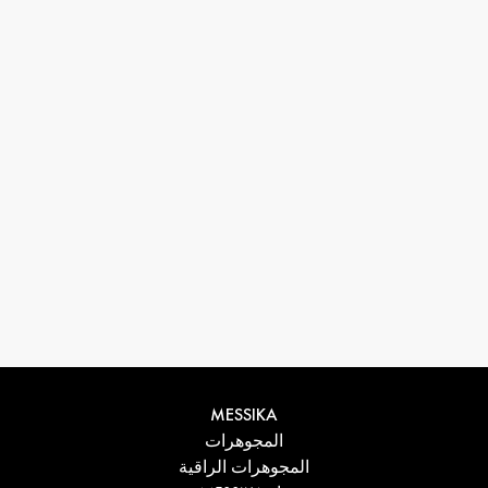
33 1 78 42 12 32
conciergerie@messikagroup.com
MESSIKA
المجوهرات
المجوهرات الراقية