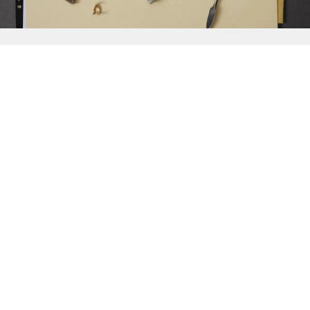
{{
Discover
}}