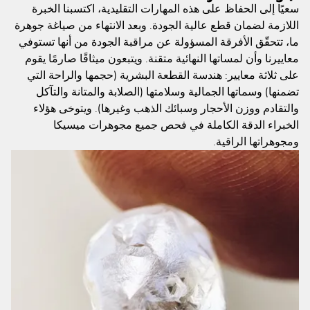
سعيًا إلى الحفاظ على هذه المهارات التقليدية، اكتسبنا الخبرة
اللازمة لضمان قطع عالية الجودة. وبعد الانتهاء من صياغة جوهرة
ما، تتحقّق الأفرقة المسؤولة عن مراقبة الجودة من أنها تستوفي
معاييرنا وأن لمساتها النهائية متقنة. ويتبعون ميثاقًا صارمًا يقوم
على ثلاثة معايير: هندسة القطعة البشرية (حجمها والراحة التي
تضمنها) وسماتها الجمالية وسلامتها (الصلابة والمتانة والتآكل
والتقادم ووزن الأحجار وسبائك الذهب وغيرها). ويتوخى هؤلاء
الخبراء الدقة الكاملة في فحص جميع مجوهرات ميسيكا
ومجوهراتها الراقية.