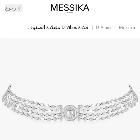
قلادة
رجوع
D-
Vibes
من
Messika
|
D-Vibes
|
قلادة D-Vibes متعدّدة الصفوف
الماس
والذهب
الأبيض
|
ميسيكا
12434-
WG