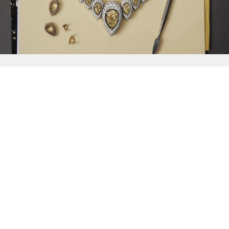
{{
Discover
}}