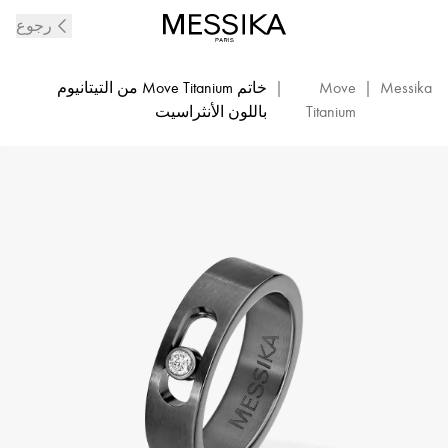
خاتم
رجوع
رجالي
من
الألماس
Messika
|
Move
|
خاتم Move Titanium من التيتانيوم
الأبيض
Titanium
باللون الأنثراسيت
والتيتانيوم
الغرافيتي
Move
Titanium
|
Messika
07164-
TG