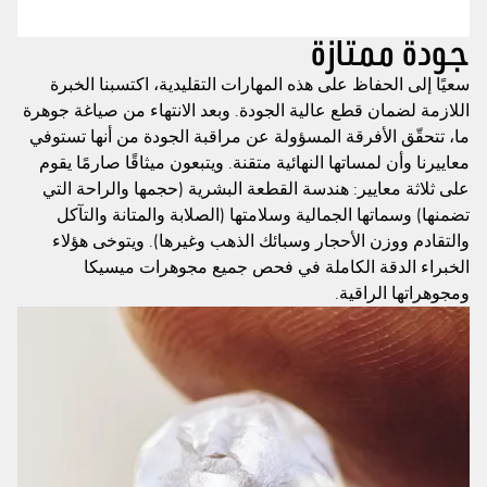
جودة ممتازة
سعيًا إلى الحفاظ على هذه المهارات التقليدية، اكتسبنا الخبرة
اللازمة لضمان قطع عالية الجودة. وبعد الانتهاء من صياغة جوهرة
ما، تتحقّق الأفرقة المسؤولة عن مراقبة الجودة من أنها تستوفي
معاييرنا وأن لمساتها النهائية متقنة. ويتبعون ميثاقًا صارمًا يقوم
على ثلاثة معايير: هندسة القطعة البشرية (حجمها والراحة التي
تضمنها) وسماتها الجمالية وسلامتها (الصلابة والمتانة والتآكل
والتقادم ووزن الأحجار وسبائك الذهب وغيرها). ويتوخى هؤلاء
الخبراء الدقة الكاملة في فحص جميع مجوهرات ميسيكا
ومجوهراتها الراقية.