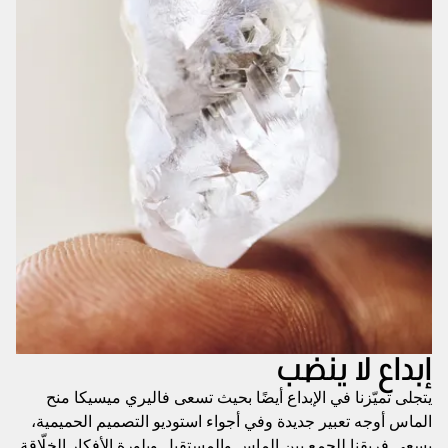
إبداع لا ينضب
يتجلى تميّزنا في الإبداع أيضًا بحيث تسعى فاليري ميسيكا منح
الماس أوجه تعبير جديدة وفي أجواء استوديو التصميم الحميمية،
يسعى فريقنا للجمع بين الماس والمستقبل وبلورة الأفكار الخلّاقة