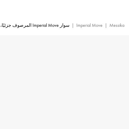
سوار
Imperial
Move
LM
Messika
|
Imperial Move
|
سوار Imperial Move المرصوف جزئيًا، موديل الحجم المتوسّط
من
الماس
والذهب
الأصفر
|
ميسيكا
ذهب
أصفر-13790