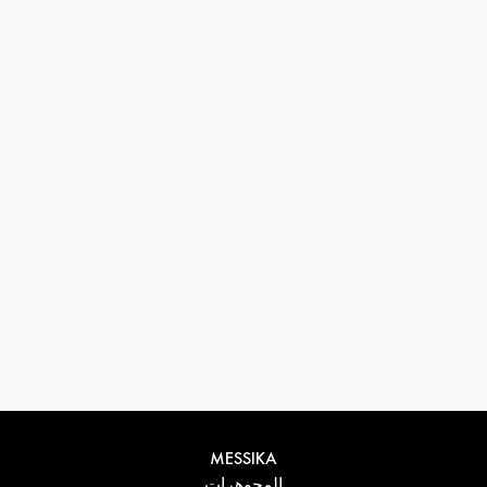
33 1 78 42 12 32
conciergerie@messikagroup.com
MESSIKA
المجوهرات