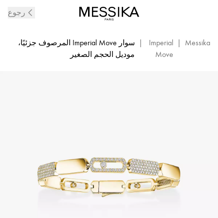
سوار
رجوع
Imperial
Move
SM
Messika
|
Imperial
|
سوار Imperial Move المرصوف جزئيًا،
من
Move
موديل الحجم الصغير
الماس
والذهب
الأصفر
|
ميسيكا
ذهب
أصفر-13911