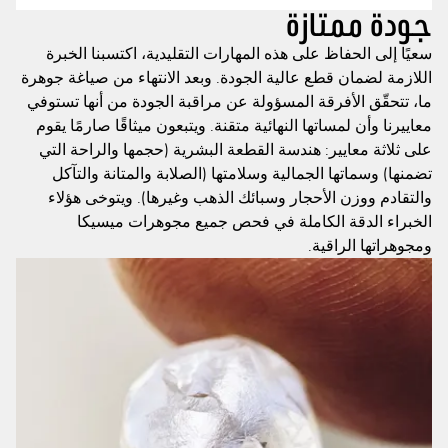
جودة ممتازة
سعيًا إلى الحفاظ على هذه المهارات التقليدية، اكتسبنا الخبرة
اللازمة لضمان قطع عالية الجودة. وبعد الانتهاء من صياغة جوهرة
ما، تتحقّق الأفرقة المسؤولة عن مراقبة الجودة من أنها تستوفي
معاييرنا وأن لمساتها النهائية متقنة. ويتبعون ميثاقًا صارمًا يقوم
على ثلاثة معايير: هندسة القطعة البشرية (حجمها والراحة التي
تضمنها) وسماتها الجمالية وسلامتها (الصلابة والمتانة والتآكل
والتقادم ووزن الأحجار وسبائك الذهب وغيرها). ويتوخى هؤلاء
الخبراء الدقة الكاملة في فحص جميع مجوهرات ميسيكا
ومجوهراتها الراقية.