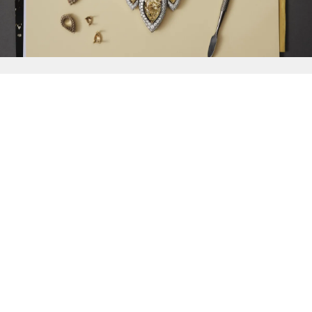
{{
Discover
}}