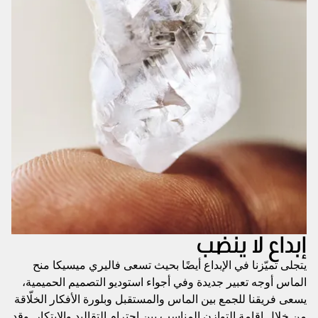
إبداع لا ينضب
يتجلى تميّزنا في الإبداع أيضًا بحيث تسعى فاليري ميسيكا منح
الماس أوجه تعبير جديدة وفي أجواء استوديو التصميم الحميمية،
يسعى فريقنا للجمع بين الماس والمستقبل وبلورة الأفكار الخلّاقة
من خلال إقامة التوازن المناسب بين احترام التقاليد والابتكار. وقد