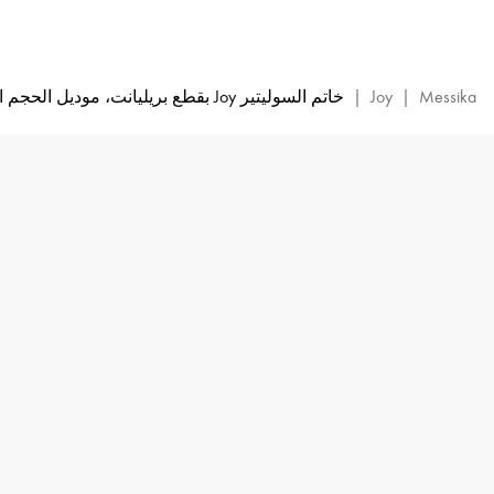
خاتم
Joy
الماسي
من
Messika
|
Joy
|
خاتم السوليتير Joy بقطع بريليانت، موديل الحجم الصغير
الذهب
الأبيض
|
ميسيكا
14505-
ذهب
أبيض