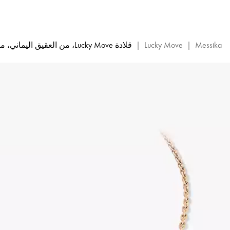
قلادة
Lucky
Move
من
Messika
|
Lucky Move
|
قلادة Lucky Move، من العقيق اليماني، موديل الحجم الصغير
الأونيكس
والذهب
الوردي
والماس
|
ميسيكا
12317-
WG