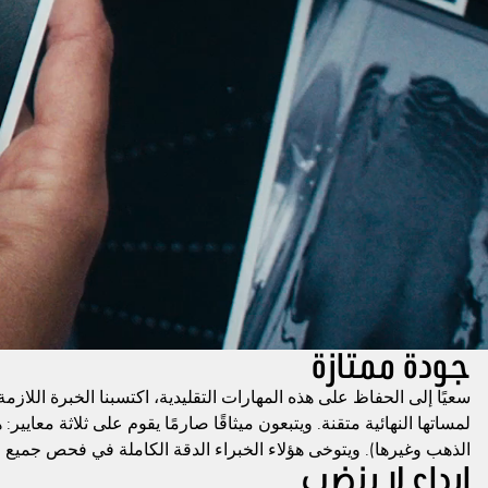
جودة ممتازة
سعيًا إلى الحفاظ على هذه المهارات التقليدية، اكتسبنا الخبرة اللاز
لمساتها النهائية متقنة. ويتبعون ميثاقًا صارمًا يقوم على ثلاثة معايي
الذهب وغيرها). ويتوخى هؤلاء الخبراء الدقة الكاملة في فحص جميع 
إبداع لا ينضب