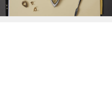
{{
Discover
}}