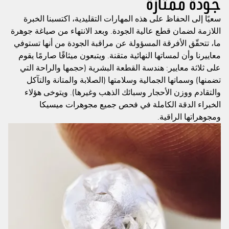
جودة ممتازة
سعيًا إلى الحفاظ على هذه المهارات التقليدية، اكتسبنا الخبرة
اللازمة لضمان قطع عالية الجودة. وبعد الانتهاء من صياغة جوهرة
ما، تتحقّق الأفرقة المسؤولة عن مراقبة الجودة من أنها تستوفي
معاييرنا وأن لمساتها النهائية متقنة. ويتبعون ميثاقًا صارمًا يقوم
على ثلاثة معايير: هندسة القطعة البشرية (حجمها والراحة التي
تضمنها) وسماتها الجمالية وسلامتها (الصلابة والمتانة والتآكل
والتقادم ووزن الأحجار وسبائك الذهب وغيرها). ويتوخى هؤلاء
الخبراء الدقة الكاملة في فحص جميع مجوهرات ميسيكا
ومجوهراتها الراقية.