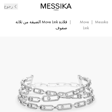
قلادة
رجوع
Move
Link
بثلاثة
Messika
|
Move
|
قلادة Move Link الضيقة من ثلاثة
صفوف
Link
صفوف
من
الذهب
الأبيض
والماس
|
ميسيكا
14437-
ذهب
أبيض