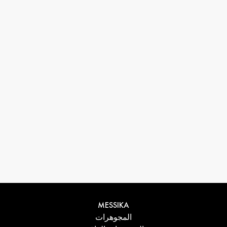
33 1 78 42 12 32
conciergerie@messikagroup.com
MESSIKA
المجوهرات