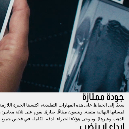
جودة ممتازة
سعيًا إلى الحفاظ على هذه المهارات التقليدية، اكتسبنا الخبرة اللاز
لمساتها النهائية متقنة. ويتبعون ميثاقًا صارمًا يقوم على ثلاثة معايي
الذهب وغيرها). ويتوخى هؤلاء الخبراء الدقة الكاملة في فحص جميع 
إبداع لا ينضب