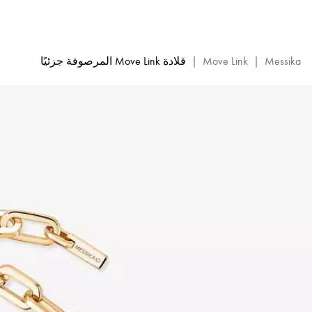
قلادة
Move
Link
ماسية
Messika
|
Move Link
|
قلادة Move Link المرصوفة جزئيًا
من
الذهب
الأصفر
|
ميسيكا
12853-
YG