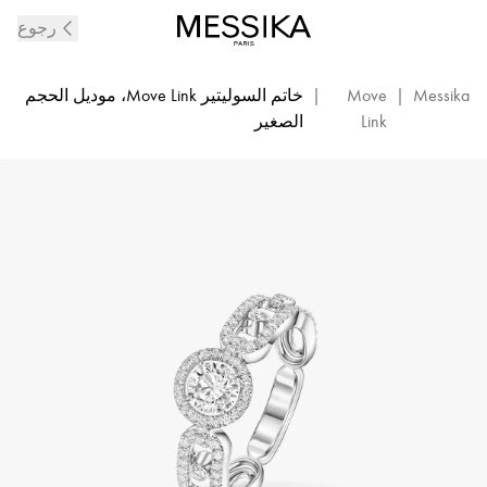
خاتم
رجوع
السوليتير
الماسي
Move
Messika
|
Move
|
خاتم السوليتير Move Link، موديل الحجم
Link
Link
الصغير
من
الذهب
الأبيض
|
ميسيكا
-ذهب
أبيض
13747