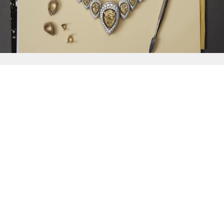
{{
Discover
}}