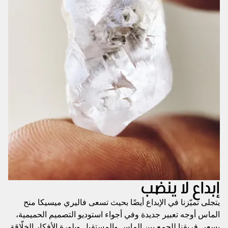
إبداع لا ينضب
يتجلى تميّزنا في الإبداع أيضًا بحيث تسعى فاليري ميسيكا منح
الماس أوجه تعبير جديدة وفي أجواء استوديو التصميم الحميمية،
يسعى فريقنا للجمع بين الماس والمستقبل وبلورة الأفكار الخلّاقة