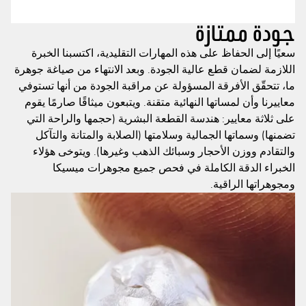
جودة ممتازة
سعيًا إلى الحفاظ على هذه المهارات التقليدية، اكتسبنا الخبرة
اللازمة لضمان قطع عالية الجودة. وبعد الانتهاء من صياغة جوهرة
ما، تتحقّق الأفرقة المسؤولة عن مراقبة الجودة من أنها تستوفي
معاييرنا وأن لمساتها النهائية متقنة. ويتبعون ميثاقًا صارمًا يقوم
على ثلاثة معايير: هندسة القطعة البشرية (حجمها والراحة التي
تضمنها) وسماتها الجمالية وسلامتها (الصلابة والمتانة والتآكل
والتقادم ووزن الأحجار وسبائك الذهب وغيرها). ويتوخى هؤلاء
الخبراء الدقة الكاملة في فحص جميع مجوهرات ميسيكا
ومجوهراتها الراقية.