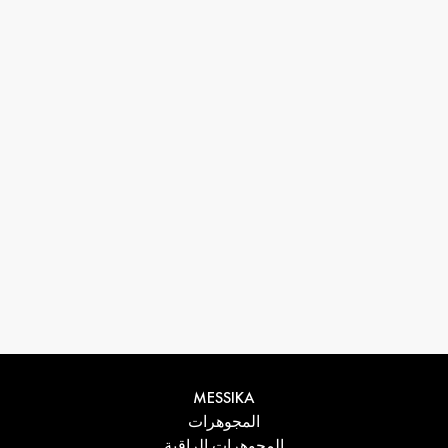
33 1 78 42 12 32
conciergerie@messikagroup.com
MESSIKA
المجوهرات
المجوهرات الراقية