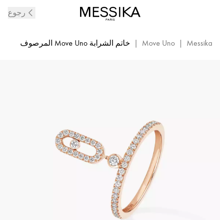
خاتم
رجوع
Move
Uno
من
Messika
|
Move Uno
|
خاتم الشرابة Move Uno المرصوف
الذهب
الوردي
والماس
|
ميسيكا
11163-
PG