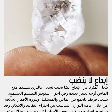
إبداع لا ينضب
يتجلى تميّزنا في الإبداع أيضًا بحيث تسعى فاليري ميسيكا منح
الماس أوجه تعبير جديدة وفي أجواء استوديو التصميم الحميمية،
يسعى فريقنا للجمع بين الماس والمستقبل وبلورة الأفكار الخلّاقة
من خلال إقامة التوازن المناسب بين احترام التقاليد والابتكار. وقد
يستغرق إنجاز جوهرة في بعض الأحيان أكثر من عام. وخلال هذه