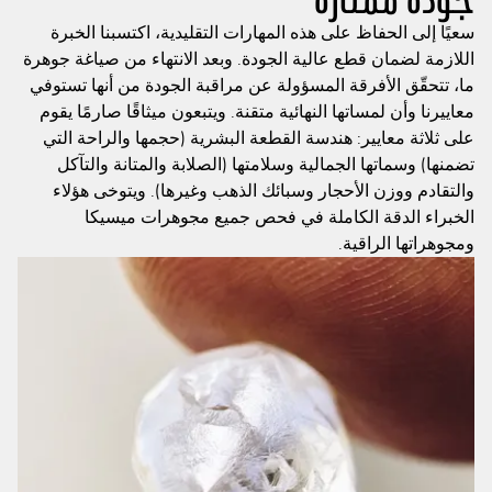
جودة ممتازة
سعيًا إلى الحفاظ على هذه المهارات التقليدية، اكتسبنا الخبرة
اللازمة لضمان قطع عالية الجودة. وبعد الانتهاء من صياغة جوهرة
ما، تتحقّق الأفرقة المسؤولة عن مراقبة الجودة من أنها تستوفي
معاييرنا وأن لمساتها النهائية متقنة. ويتبعون ميثاقًا صارمًا يقوم
على ثلاثة معايير: هندسة القطعة البشرية (حجمها والراحة التي
تضمنها) وسماتها الجمالية وسلامتها (الصلابة والمتانة والتآكل
والتقادم ووزن الأحجار وسبائك الذهب وغيرها). ويتوخى هؤلاء
الخبراء الدقة الكاملة في فحص جميع مجوهرات ميسيكا
ومجوهراتها الراقية.