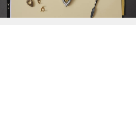
{{
Discover
}}