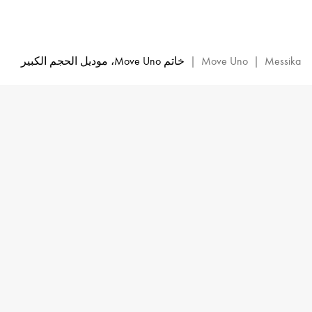
خاتم
Move
Uno
من
Messika
|
Move Uno
|
خاتم Move Uno، موديل الحجم الكبير
الذهب
الأبيض
والماس
|
ميسيكا
12390-
WG