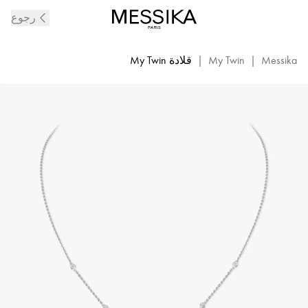
قلادة
رجوع
My
Twin
من
Messika
|
My Twin
|
قلادة My Twin
الماس
والذهب
الأبيض
|
ميسيكا
14534-
ذهب
أبيض