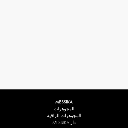
33 1 78 42 12 32
conciergerie@messikagroup.com
MESSIKA
المجوهرات
المجوهرات الراقية
دار MESSIKA