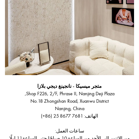
متجر ميسيكا - نانجينغ ديجي بلازا
Shop F226, 2/F, Phrase II, Nanjing Deji Plaza,
No.18 Zhongshan Road, Xuanwu District
Nanjing, China
الهاتف: ‎(+86) 25 8677 7681
ساعات العمل:
من الاثنين إلى الأحد من الساعة 10 صباحًا حتى الساعة 11 ليلًا