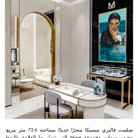
صمّمت فاليري ميسيكا متجرًا جديدًا مساحته 72.6 متر مربع،
يتضمن سمات مجموعة Move التي تتميّز بها العلامة والنمط