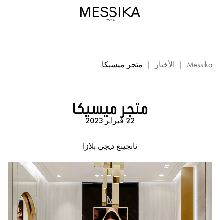
متجر
ميسيكا
-
نانجينغ
ديجي
بلازا:
Messika
|
الأخبار
|
متجر ميسيكا
مناسبة
ميسيكا
متجر ميسيكا
22 فبراير 2023
نانجينغ ديجي بلازا