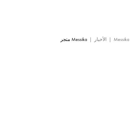
متجر
MESSIKA
-
ماكاو:
حدث
Messika
Messika
|
الأخبار
|
Messika متجر