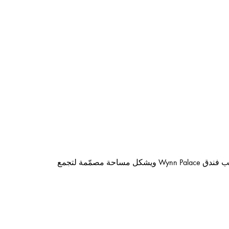
يُعد العام 2020 فرصة لدار المجوهرات والمجوهرات الراقية Messika لافتتاح متجر ثانٍ في آسيا، في ماكاو. يقع المتجر في قلب فندق Wynn Palace ويشكل مساحة مصمّمة لتجمع